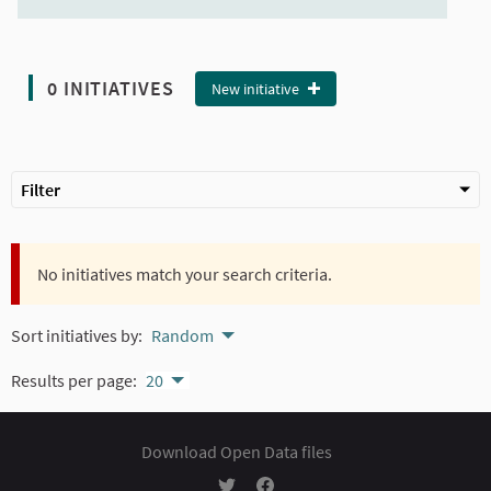
0 INITIATIVES
New initiative
Filter
No initiatives match your search criteria.
Sort initiatives by:
Random
Results per page:
20
Download Open Data files
Participación Ciudadana - Ayuntamien
Participación Ciudadana - Ayun