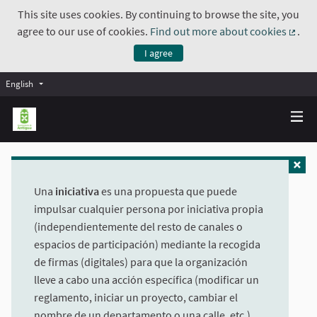
This site uses cookies. By continuing to browse the site, you
agree to our use of cookies.
Find out more about cookies
.
(Exte
I agree
English
Una
iniciativa
es una propuesta que puede
impulsar cualquier persona por iniciativa propia
(independientemente del resto de canales o
espacios de participación) mediante la recogida
de firmas (digitales) para que la organización
lleve a cabo una acción específica (modificar un
reglamento, iniciar un proyecto, cambiar el
nombre de un departamento o una calle, etc.).